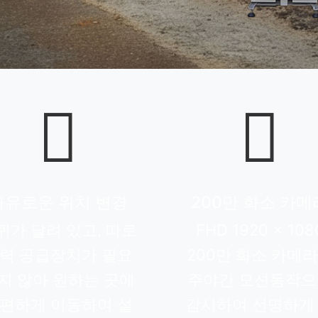


자유로운 위치 변경
200만 화소 카메
퀴가 달려 있고, 따로
FHD 1920 x 108
력 공급장치가 필요
200만 화소 카메
지 않아 원하는 곳에
주야간 모션동작으
편하게 이동하여 설
감시하여 선명하게