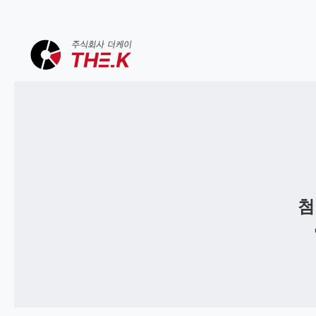
콘
텐
츠
로
바
로
가
첨
기