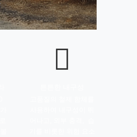

라
튼튼한 내구성
0
고품질의 철제 함체를
라가
사용하여 내구성이 뛰
로
어나고, 외부 충격, 습
 볼
기를 비롯한 위험 요소