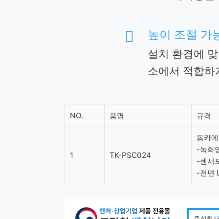
높이 조절 가

설치 환경에 맞
소에서 적합하게
NO.
품명
규격
돔카메라
-녹화
1
TK-PSC024
-센서
-전면 