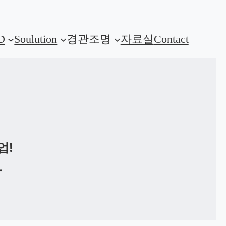
D
Soulution
경관조명
자료실
Contact
업!
.