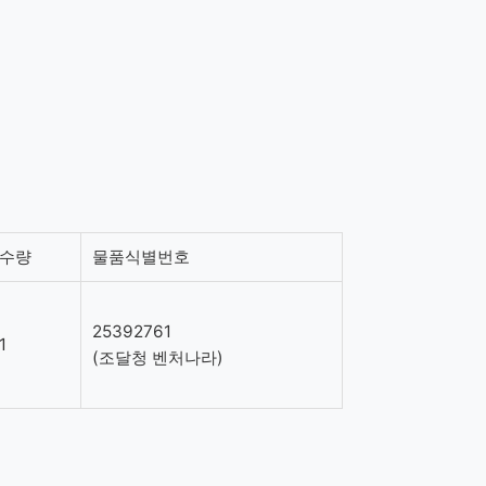
수량
물품식별번호
25392761
1
(조달청 벤처나라)